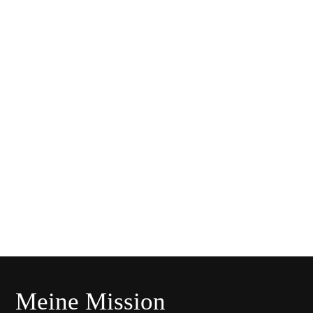
Guide & Coach
Staatlich geprüfte Instruktorin mit Schwerpunkt
Athletik, Fitness & Koordination, Bikepark &
Freeride Guide seit 2016
Über mich
Meine Mission