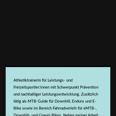
vor allem sicher diesen fantastischen Sport
ausleben können.
Athletiktrainerin für Leistungs- und
Freizeitsportler:innen mit Schwerpunkt Prävention
und nachhaltiger Leistungsentwicklung. Zusätzlich
tätig als MTB-Guide für Downhill, Enduro und E-
Bike sowie im Bereich Fahrradverleih für eMTB-,
Downhill- und Gravel-Bikes. Neben meiner Arbeit